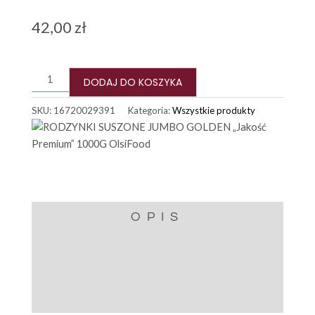
42,00
zł
ilość
RODZYNKI
DODAJ DO KOSZYKA
SUSZONE
SKU:
16720029391
Kategoria:
Wszystkie produkty
JUMBO
GOLDEN
"Jakość
Premium"
1000G
OlsiFood
OPIS
INFORMACJE
DODATKOWE
OPINIE (0)