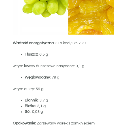
Wartość energetyczna
: 318 kcal/1297 kJ
Tłuszcz
: 0,5 g
w tym kwasy tłuszczowe nasycone: 0,1 g
Węglowodany
: 79 g
w tym cukry: 59 g
Błonnik
: 3,7 g
Białko
: 3,1 g
Sól
: 0,03 g
Opakowanie:
Zgrzewany worek z zamknięciem