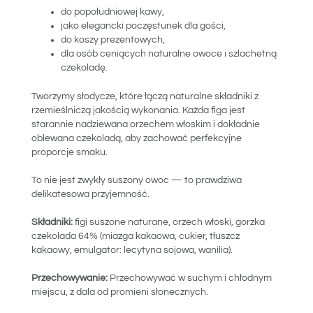
do popołudniowej kawy,
jako elegancki poczęstunek dla gości,
do koszy prezentowych,
dla osób ceniących naturalne owoce i szlachetną
czekoladę.
Tworzymy słodycze, które łączą naturalne składniki z
rzemieślniczą jakością wykonania. Każda figa jest
starannie nadziewana orzechem włoskim i dokładnie
oblewana czekoladą, aby zachować perfekcyjne
proporcje smaku.
To nie jest zwykły suszony owoc — to prawdziwa
delikatesowa przyjemność.
Składniki:
figi suszone naturane, orzech włoski, gorzka
czekolada 64% (miazga kakaowa, cukier, tłuszcz
kakaowy, emulgator: lecytyna sojowa, wanilia).
Przechowywanie:
Przechowywać w suchym i chłodnym
miejscu, z dala od promieni słonecznych.