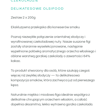
CZEKOLADZIE
DELIKATESOWE OLSIFOOD
Zestaw 2 x 200g
Ekskluzywna przekąska dla koneserów smaku
Poznaj niezwykłe połączenie orientalnej słodyczy i
wyrafinowanej czekoladowej nuty. Nasze suszone figi
zostały starannie wyselekcjonowane, następnie
wypełnione połówką aromatycznego orzecha włoskiego i
oblane warstwą gorzkiej czekolady o zawartości 64%
kakao.
To produkt stworzony dla osób, które szukają czegoś
więcej niż zwykłej słodyczy — to delikatesowa
kompozycja smaków, która zachwyca już od pierwszego
kęsa.
Naturalnie miękka i miodowa figa idealnie współgra z
delikatnie chrupiącym orzechem włoskim, a całość
dopełnia aksamitna, lekko wytrawna gorzka czekolada.