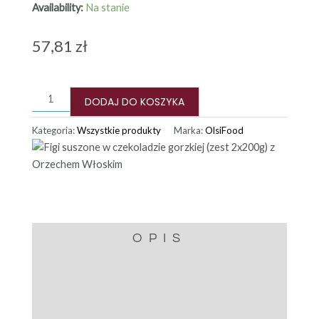
Availability:
Na stanie
57,81
zł
ilość
Figi
DODAJ DO KOSZYKA
suszone
Kategoria:
Wszystkie produkty
Marka:
OlsiFood
w
czekoladzie
gorzkiej
(zest
2x200g)
z
Orzechem
OPIS
Włoskim
INFORMACJE
DODATKOWE