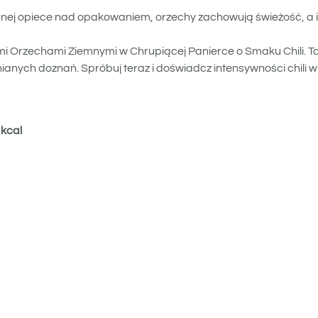
nnej opiece nad opakowaniem, orzechy zachowują świeżość, a 
i Orzechami Ziemnymi w Chrupiącej Panierce o Smaku Chili. To 
ianych doznań. Spróbuj teraz i doświadcz intensywności chili 
 kcal