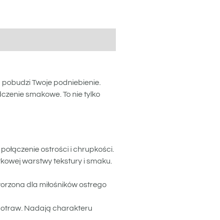
IE (0)
 pobudzi Twoje podniebienie.
czenie smakowe. To nie tylko
połączenie ostrości i chrupkości.
tkowej warstwy tekstury i smaku.
worzona dla miłośników ostrego
 potraw. Nadają charakteru