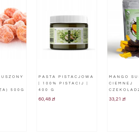
SUSZONY
PASTA PISTACJOWA
MANGO SU
| 100% PISTACIJ |
CIEMNEJ
A) 500G
400 G
CZEKOLAD
60,48
zł
33,21
zł