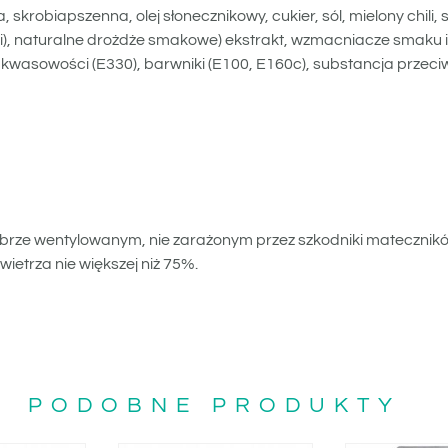
 skrobiapszenna, olej słonecznikowy, cukier, sól, mielony chili,
9ii), naturalne drożdże smakowe) ekstrakt, wzmacniacze smaku 
kwasowości (E330), barwniki (E100, E160c), substancja przeciw
brze wentylowanym, nie zarażonym przez szkodniki mateczni
wietrza nie większej niż 75%.
PODOBNE PRODUKTY