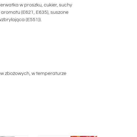
 serwatka w proszku, cukier, suchy
i aromatu (E621, E635), suszone
zbrylająca (E551)).
ków zbożowych, w temperaturze