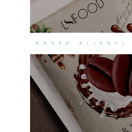
NASZE KLIENCI
Zamawiam tutaj regularnie i
Świetny skl
zawsze jestem zachwycona!
dotarło bły
Produkty są naturalne,
jakość pr
smaczne i świetnej jakości.
naprawdę 
Cieszę się, że trafiłam na ten
Mango suszon
sklep – to moje ulubione
prawdziwy hi