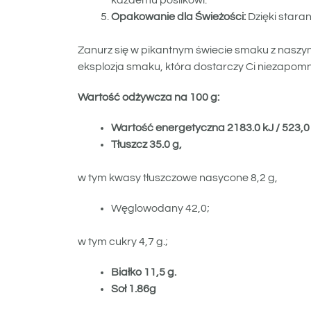
każdemu posiłkowi.
Opakowanie dla Świeżości:
Dzięki stara
Zanurz się w pikantnym świecie smaku z naszym
eksplozja smaku, która dostarczy Ci niezapomn
Wartość odżywcza na 100 g:
Wartość energetyczna 2183.0 kJ / 523,0
Tłuszcz 35.0 g,
w tym kwasy tłuszczowe nasycone 8,2 g,
Węglowodany 42,0;
w tym cukry 4,7 g.;
Białko 11,5 g.
Soł 1.86g