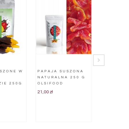
SZONE W
PAPAJA SUSZONA
IMBIR
NATURALNA 250 G
KANDYZO
ZIE 250G
OLSIFOOD
KOSTKA 1
21,00
zł
26,50
zł