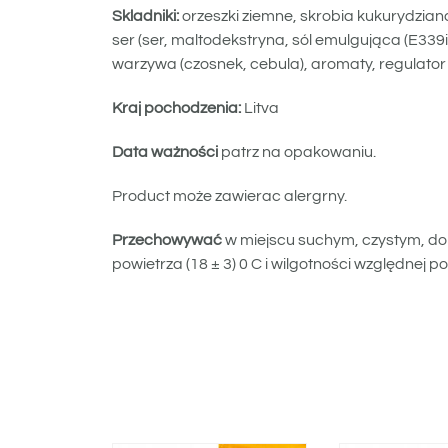
Skladniki:
orzeszki ziemne, skrobia kukurydziana,
ser (ser, maltodekstryna, sól emulgująca (E33
warzywa (czosnek, cebula), aromaty, regulator 
Kraj pochodzenia:
Litva
Data ważności
patrz na opakowaniu.
Product może zawierac alergrny.
Przechowywać
w miejscu suchym, czystym, do
powietrza (18 ± 3) 0 C i wilgotności względnej po