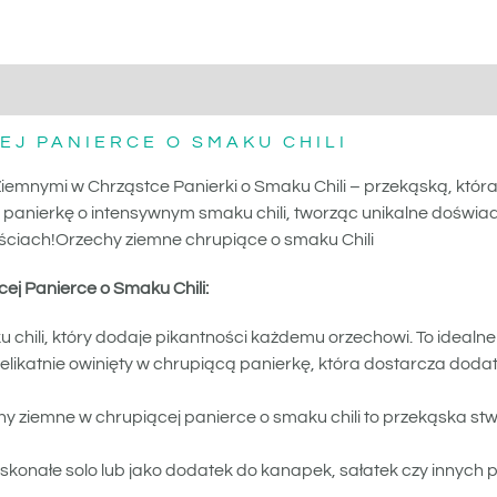
RMACJE DODATKOWE
OPIN
EJ PANIERCE O SMAKU CHILI
mnymi w Chrząstce Panierki o Smaku Chili – przekąską, która
panierkę o intensywnym smaku chili, tworząc unikalne doświad
ściach!Orzechy ziemne chrupiące o smaku Chili
j Panierce o Smaku Chili:
chili, który dodaje pikantności każdemu orzechowi. To idealne 
elikatnie owinięty w chrupiącą panierkę, która dostarcza doda
y ziemne w chrupiącej panierce o smaku chili to przekąska st
konałe solo lub jako dodatek do kanapek, sałatek czy innych