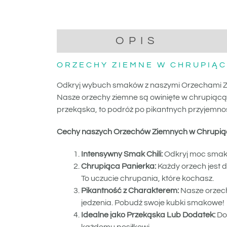
OPIS
INFO
ORZECHY ZIEMNE W CHRUPIĄC
Odkryj wybuch smaków z naszymi Orzechami Zie
Nasze orzechy ziemne są owinięte w chrupiącą 
przekąska, to podróż po pikantnych przyjemno
Cechy naszych Orzechów Ziemnych w Chrupiące
Intensywny Smak Chili:
Odkryj moc smaku 
Chrupiąca Panierka:
Każdy orzech jest d
To uczucie chrupania, które kochasz.
Pikantność z Charakterem:
Nasze orzech
jedzenia. Pobudź swoje kubki smakowe!
Idealne jako Przekąska Lub Dodatek:
Dos