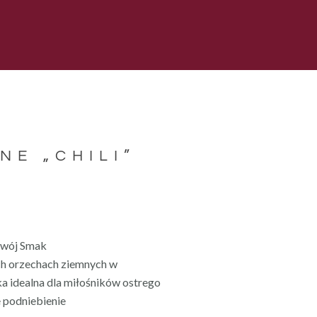
NE „CHILI”
Twój Smak
ch orzechach ziemnych w
ka idealna dla miłośników ostrego
e podniebienie