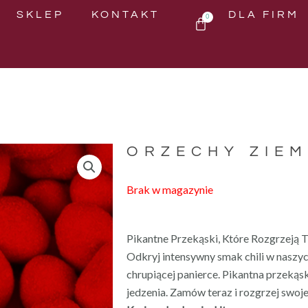
SKLEP
KONTAKT
DLA FIRM
WÓZEK
0
ORZECHY ZIEM
Brak w magazynie
Pikantne Przekąski, Które Rozgrzeją 
Odkryj intensywny smak chili w naszy
chrupiącej panierce. Pikantna przekąs
jedzenia. Zamów teraz i rozgrzej swoj