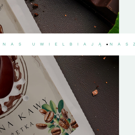
 NAS UWIELBIAJĄ
NAS
ep! Zamówienie
Profesjonalna obsługa i
skawicznie, a
doskonały kontakt ze
oduktów jest
sklepem. Produkty najwyższej
rewelacyjna.
jakości, pięknie zapakowane i
e bez cukru to
dostarczone na czas. Polecam
t – naturalnie
każdemu, kto ceni zdrowe i