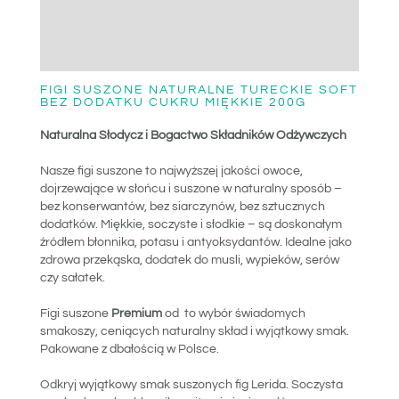
DODATKOWE
OPINIE (0)
FIGI SUSZONE NATURALNE TURECKIE SOFT
BEZ DODATKU CUKRU MIĘKKIE 200G
Naturalna Słodycz i Bogactwo Składników Odżywczych
Nasze figi suszone to najwyższej jakości owoce,
dojrzewające w słońcu i suszone w naturalny sposób –
bez konserwantów, bez siarczynów, bez sztucznych
dodatków. Miękkie, soczyste i słodkie – są doskonałym
źródłem błonnika, potasu i antyoksydantów. Idealne jako
zdrowa przekąska, dodatek do musli, wypieków, serów
czy sałatek.
Figi suszone
Premium
od to wybór świadomych
smakoszy, ceniących naturalny skład i wyjątkowy smak.
Pakowane z dbałością w Polsce.
Odkryj wyjątkowy smak suszonych fig Lerida. Soczysta