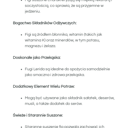
Figi suszone charakteryzują się miękką teksturą i
soczystością, co sprawia, że są przyjemne w
jedzeniu.
Bogactwo Składników Odżywczych:
Figi są źródłem błonnika, witamin (takich jak
witamina K) oraz minerałów, w tym potasu,
magnezu i żelaza.
Doskonałe jako Przekąska:
Fugi Lerida są idealne do spożycia samodzielnie
jako smaczna i zdrowa przekąska.
Dodatkowy Element Wielu Potraw:
Mogą być używane jako składnik sałatek, deserów,
musli, a także dodatek do serów.
Świeże i Starannie Suszone:
Staranne suszenie fig pozwala zachować ich